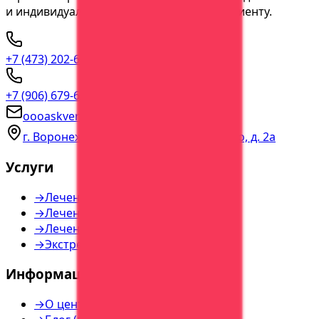
и индивидуальный подход к каждому пациенту.
+7 (473) 202-60-03
прямая линия
+7 (906) 679-60-00
консультация
oooaskvera@yandex.ru
г. Воронеж, пер. Богдана Хмельницкого, д. 2а
Услуги
→
Лечение алкоголизма
→
Лечение наркомании
→
Лечение игромании
→
Экстренная помощь
Информация
→
О центре