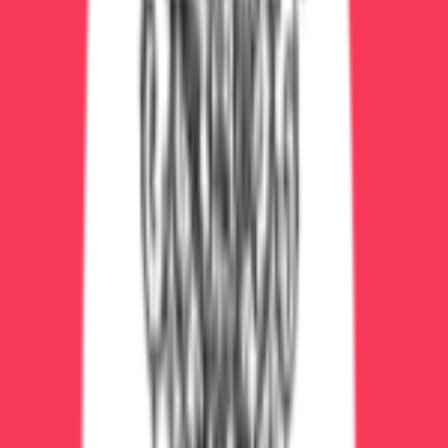
Возбуждение,
Поведение
Вялость
агрессия
Отношение к
Хочет
Отвращение
алкоголю
опохмелиться
Норма или 37-
Температура
38-41°C
37.5°C
Опасность
Низкая
Смертельная
Первая помощь при белой
горячке
Что делать НЕМЕДЛЕННО:
Вызвать скорую психиатрическую помощь:
112 или
+7 (473) 240-87-27
(наша выездная
бригада)
Обеспечить безопасность:
убрать острые
предметы, запереть окна, не оставлять одного
Не спорить с галлюцинациями:
не пытаться