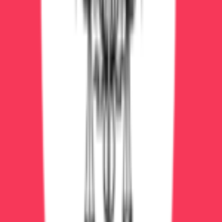
стационаре!)
Интенсивная терапия в реанимации
Седация:
бензодиазепины (диазепам,
феназепам) внутривенно для купирования
возбуждения
Детоксикация:
капельницы с физраствором,
глюкозой для вывода токсинов
Витамины группы B:
тиамин (B1) в больших
дозах — предотвращает энцефалопатию
Противосудорожные:
карбамазепин при
судорогах
Нейролептики:
галоперидол при выраженных
галлюцинациях
Гипотермия:
охлаждение при температуре
выше 39°C
ИВЛ:
при угнетении дыхания
Сроки лечения