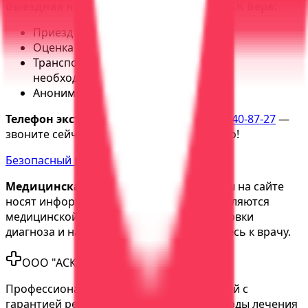
Выездная наркологическая бригада АСК Вера:
Приезд за 30-40 минут
Оценка состояния, первая помощь
Транспортировка в стационар при
необходимости
Анонимно, без постановки на учёт
Телефон экстренной помощи:
+7 (473) 240-87-27
—
звоните сейчас, промедление смертельно!
Безопасный вывод из запоя →
Медицинская информация:
Материалы на сайте
носят информационный характер и не являются
медицинской консультацией. Для постановки
диагноза и назначения лечения обратитесь к врачу.
ООО "АСК Вера"
Профессиональное лечение зависимостей с
гарантией результата. Современные методы лечения