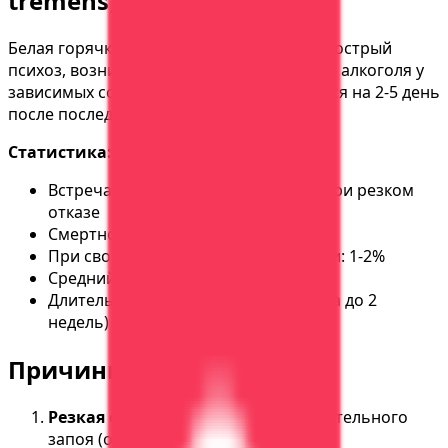
tremens)
Белая горячка (алкогольный делирий) — острый
психоз, возникающий при резкой отмене алкоголя у
зависимых со стажем от 5 лет. Развивается на 2-5 день
после последней выпивки.
Статистика:
Встречается у 15-20% алкоголиков при резком
отказе
Смертность без лечения: 10-15%
При своевременной госпитализации: 1-2%
Средний возраст: 45-55 лет
Длительность: от 3 до 7 дней (иногда до 2
недель)
Причины белой горячки
Резкая отмена алкоголя
после длительного
запоя (от 7 дней)