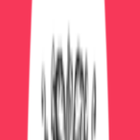
Стадия 3: Критическая (3-5 день)
Гипертермия (температура до 40-41°C)
Судороги
Отёк мозга
Острая сердечная недостаточность
Кома
⚠️ ОПАСНО:
Без медицинской помощи смерть
наступает от отёка мозга, остановки сердца, суицида
в галлюцинаторном состоянии!
Как отличить белую горячку от
похмелья
Признак
Похмелье
Белая горячка
Спутанное,
Сознание
Ясное
дезориентация
Галлюцинации
Нет
Яркие, пугающие