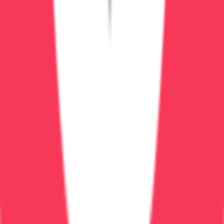
Риск повторного делирия при продолжении
пьянства: 80%
Необходимость кодирования и реабилитации
Профилактика белой горячки
Не бросать пить резко:
при длительном запое
выводить постепенно под наблюдением
нарколога
Вызвать нарколога на дом:
капельница для
безопасного вывода из запоя —
подробнее
После запоя — обследование:
ЭЭГ, МРТ мозга
для оценки рисков
Кодирование:
после лечения делирия —
обязательно, иначе повтор —
методы
Срочная помощь при белой
горячке в Воронеже