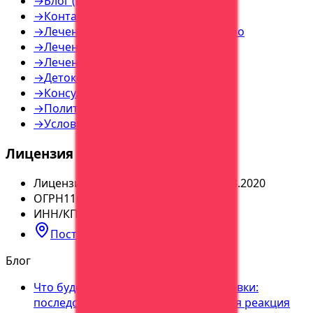
→
Блог (все статьи)
→
Контакты
→
Лечение наркозависимости — инфо
→
Лечение алкоголизма — инфо
→
Лечение игромании — инфо
→
Детоксикация — инфо
→
Консультация — инфо
→
Политика конфиденциальности
→
Условия использования
Лицензия и реквизиты
Лицензия
№
ЛО-36-01-004065 от 05.03.2020
ОГРН
1163668113179
ИНН/КПП
3664224050
/
366401001
Построить маршрут
Блог
Что будет если выпить после кодировки:
последствия, срыв, дисульфирамовая реакция