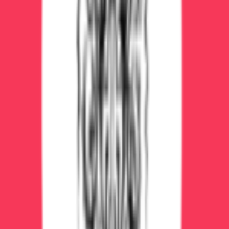
переубедить («тебе кажется») — это усилит
агрессию
Успокаивать голосом:
говорить спокойно,
называть по имени, ориентировать в
реальности
Физическое сдерживание (если агрессия):
аккуратно держать, не причиняя боли, до
приезда врачей
Чего НЕ делать:
❌ Давать алкоголь («опохмелиться») — ухудшит
состояние
❌ Давать снотворное без назначения врача —
может остановить дыхание
❌ Оставлять одного — риск суицида, травм
❌ Пытаться лечить дома — смертельно опасно
❌ Кричать, угрожать — спровоцирует агрессию
Лечение белой горячки (только в