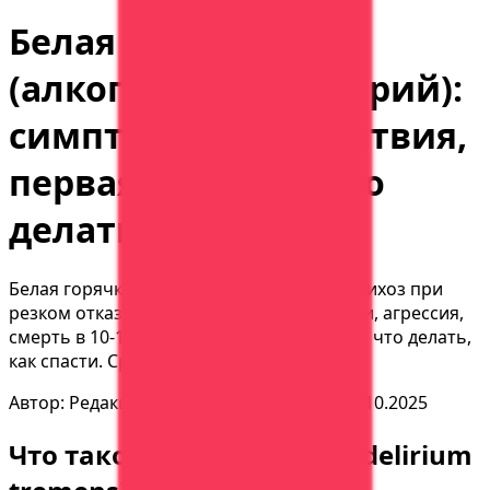
Белая горячка
(алкогольный делирий):
симптомы, последствия,
первая помощь. Что
делать
Белая горячка — смертельно опасный психоз при
резком отказе от алкоголя. Галлюцинации, агрессия,
смерть в 10-15% случаев. Как распознать, что делать,
как спасти. Срочная госпитализация.
Автор:
Редакция АСК Вера
Обновлено:
29.10.2025
Что такое белая горячка (delirium