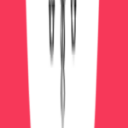
Реанимация: 3-5 дней
Психиатрическое отделение: 7-14 дней
Общая госпитализация: 2-3 недели
Цена лечения:
от 15000₽/сутки (государственные
клиники бесплатно по ОМС, но очереди)
Последствия белой горячки
Если выжил без лечения (10% случаев):
Корсаковский психоз — необратимое нарушение
памяти
Деменция (слабоумие)
Эпилепсия
Хронические психические расстройства
Если пролечился в стационаре (90%):
Полное восстановление при первом эпизоде