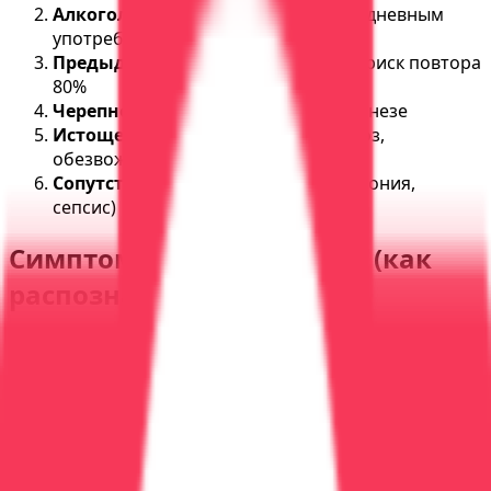
Алкогольный стаж
от 5-7 лет с ежедневным
употреблением
Предыдущие эпизоды
делирия — риск повтора
80%
Черепно-мозговые травмы
в анамнезе
Истощение организма
(авитаминоз,
обезвоживание)
Сопутствующие инфекции
(пневмония,
сепсис)
Симптомы белой горячки (как
распознать)
Стадия 1: Предвестники (за 1-2 дня до
психоза)
Тревожность, беспокойство, плохие
предчувствия
Нарушения сна: кошмары, частые пробуждения