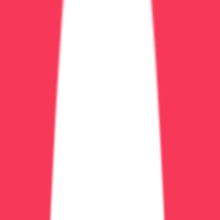
Тремор рук усиливается
Потливость, сердцебиение
Отвращение к алкоголю (не может выпить)
Стадия 2: Развёрнутый делирий (1-3 день)
Зрительные галлюцинации:
насекомые
(тараканы, пауки), мелкие животные (крысы,
змеи), чудовища
Слуховые галлюцинации:
голоса угрожающего
характера, шаги, скрежет
Тактильные:
ощущение ползания по коже,
удушения
Дезориентация:
не понимает где находится,
какое сегодня число, не узнаёт близких
Двигательное возбуждение:
пытается
убежать, драться с «чудовищами», выпрыгнуть в
окно
Бред преследования:
уверен что его хотят
убить, отравить