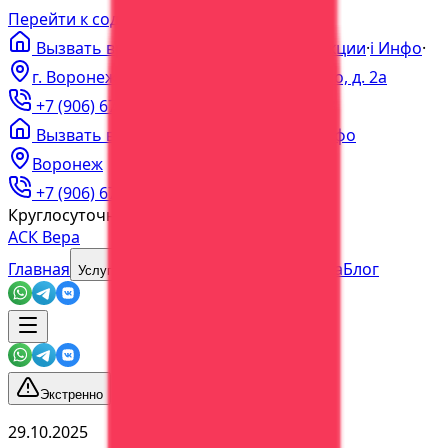
Перейти к содержимому
Вызвать врача на дом
·
Цены
·
Акции
·
ℹ️
Инфо
·
г. Воронеж, пер. Богдана Хмельницкого, д. 2а
+7 (906) 679-60-00
+7 (473) 202-60-03
Вызвать врача
·
Цены
·
Акции
·
Инфо
Воронеж
+7 (906) 679-60-00
+7 (473) 202-60-03
Круглосуточно
Без выходных
АСК Вера
Главная
О центре
Наша команда
Блог
Услуги
Экстренно
29.10.2025