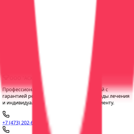
Консультация
Не знаете, что выбрать? Позвоните
8-800-333-94-55
—
врач бесплатно проконсультирует, порекомендует
оптимальный формат лечения.
Медицинская информация:
Материалы на сайте
носят информационный характер и не являются
медицинской консультацией. Для постановки
диагноза и назначения лечения обратитесь к врачу.
ООО "АСК Вера"
Профессиональное лечение зависимостей с
гарантией результата. Современные методы лечения
и индивидуальный подход к каждому пациенту.
+7 (473) 202-60-03
прямая линия