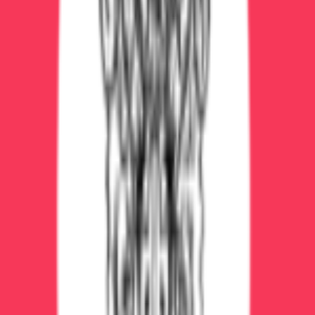
Дорого
— от 7000₽ в сутки
Отрыв от семьи и работы
— нужно брать
больничный
Стресс
— некоторые люди боятся больниц
Когда необходим стационар
Запой более 7 дней
Тяжелые заболевания (цирроз, панкреатит,
сердечная недостаточность)
Судороги, делирий, психозы
Предыдущие попытки лечения дома не помогли
Нет поддержки дома (живет один, пьющее
окружение)
Наркомания (особенно опиаты, синтетика)
Что входит в лечение в стационаре
Детоксикация (капельницы, медикаменты)
Обследования (анализы, ЭКГ, УЗИ)