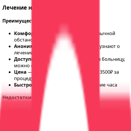
Лечение на дому
Преимущества
Комфорт
— человек остается в привычной
обстановке, рядом близкие
Анонимность
— соседи, коллеги не узнают о
лечении
Доступность
— не нужно ложиться в больницу,
можно совмещать с работой
Цена
— дешевле, чем стационар (от 3500₽ за
процедуру)
Быстрота
— врач приезжает в течение часа
Недостатки
Нет контроля
— легче сорваться, если дома
есть алкоголь или пьющие друзья
Ограниченные возможности
— нельзя
провести сложные процедуры (УБОД,