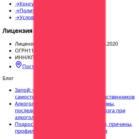
→
Консультация — инфо
→
Политика конфиденциальности
→
Условия использования
Лицензия и реквизиты
Лицензия
№
ЛО-36-01-004065 от 05.03.2020
ОГРН
1163668113179
ИНН/КПП
3664224050
/
366401001
Построить маршрут
Блог
Запой: что делать, как остановить
самостоятельно. Инструкция для родственников
Алкогольная энцефалопатия: симптомы,
последствия, лечение. Поражение мозга при
алкоголизме
Подростковый алкоголизм: признаки, причины,
профилактика. Что делать родителям