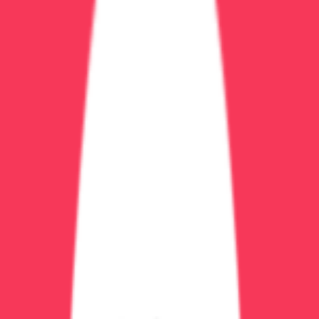
интенсивная терапия)
Риск осложнений
— при тяжелом запое могут
быть судороги, делирий
Когда можно лечиться дома
Запой до 7 дней
Нет тяжелых заболеваний (сердце, печень,
поджелудочная)
Нет психозов, судорог в анамнезе
Есть поддержка родственников
Мотивация на лечение
Что входит в лечение на дому
Вывод из запоя
— капельницы 1-5 раз
Кодирование (после детоксикации)
Амбулаторная психотерапия (визиты к врачу)
Стоимость