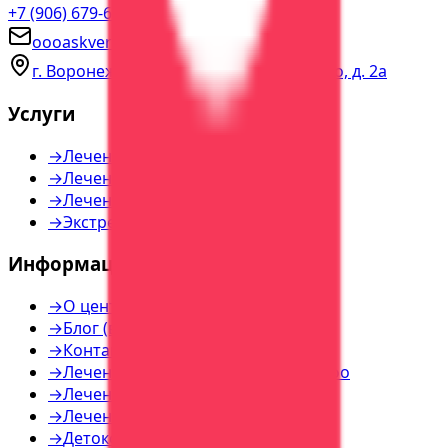
+7 (906) 679-60-00
консультация
oooaskvera@yandex.ru
г. Воронеж, пер. Богдана Хмельницкого, д. 2а
Услуги
→
Лечение алкоголизма
→
Лечение наркомании
→
Лечение игромании
→
Экстренная помощь
Информация
→
О центре
→
Блог (все статьи)
→
Контакты
→
Лечение наркозависимости — инфо
→
Лечение алкоголизма — инфо
→
Лечение игромании — инфо
→
Детоксикация — инфо