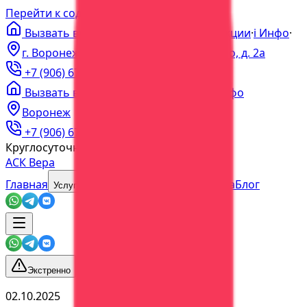
Перейти к содержимому
Вызвать врача на дом
·
Цены
·
Акции
·
ℹ️
Инфо
·
г. Воронеж, пер. Богдана Хмельницкого, д. 2а
+7 (906) 679-60-00
+7 (473) 202-60-03
Вызвать врача
·
Цены
·
Акции
·
Инфо
Воронеж
+7 (906) 679-60-00
+7 (473) 202-60-03
Круглосуточно
Без выходных
АСК Вера
Главная
О центре
Наша команда
Блог
Услуги
Экстренно
02.10.2025