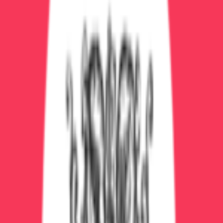
Вывод из запоя от 3500₽ за процедуру, кодирование
от 4500₽.
Лечение в стационаре
Преимущества
Круглосуточный контроль
— врачи, медсестры
постоянно рядом
Интенсивная терапия
— можно проводить
сложные процедуры, реанимацию
Изоляция
— нет доступа к алкоголю, нет
соблазнов
Комплексный подход
— детокс + психотерапия
+ обследования
Безопасность
— при осложнениях (судороги,
делирий) сразу помощь
Недостатки