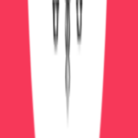
Комбинированный вариант
Оптимальный вариант для многих: вывод из запоя
дома (1-3 капельницы), затем кодирование в клинике,
затем амбулаторная психотерапия. Это дешевле
стационара и эффективнее, чем только домашнее
лечение.
Как выбрать
Оцените тяжесть состояния
— позвоните
врачу, опишите симптомы
Учтите финансы
— стационар дороже, но
иногда необходим
Подумайте о мотивации
— если сила воли
слабая, лучше стационар (изоляция от
соблазнов)
Послушайте врача
— он подскажет
оптимальный вариант