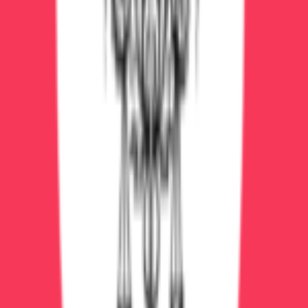
Консультации специалистов (терапевт, психиатр,
психолог)
Психотерапия (индивидуальная, групповая)
Кодирование
Питание, проживание
Стоимость
От 7000₽ в сутки (обычная палата) до 20000₽ в сутки
(VIP-палата). Средний курс 7-14 дней = 50000-200000₽.
Сравнительная таблица
Критерий
Дома
Стационар
Стоимость
От 3500₽
От 7000₽/сутки
Контроль
Низкий
Высокий
Безопасность
Средняя
Высокая
Анонимность
Высокая
Средняя
Комфорт
Высокий
Средний
Эффективность
60-70%
70-85%