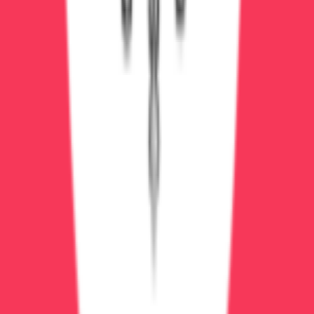
ОМС)
Минусы:
Постановка на учёт (запись в наркодиспансере
на 3 года)
Очереди (ждать приёма 1-2 недели)
Ограниченный выбор препаратов
Палаты на 6-8 человек
Благотворительные фонды:
Реабилитация в христианских центрах —
бесплатно или 10000-15000₽/месяц
Группы АА (Анонимные Алкоголики) — бесплатно
Как сэкономить на лечении
Начните лечение на ранней стадии:
1 стадия
лечится в 10 раз дешевле 3