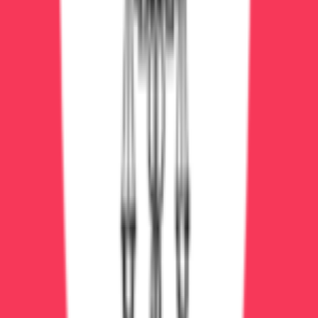
Условия:
VIP-палата в 2-3 раза дороже общей
Срок кодирования:
5 лет дороже 1 года
Факторы удешевления:
Амбулаторное лечение:
дома дешевле
стационара в 2 раза
Ранняя стадия:
1 стадию можно вылечить за
50000₽
Пакетные программы:
при оплате курса сразу
скидка 10-15%
Акции:
следите за спецпредложениями клиник
Бесплатное лечение алкоголизма
По ОМС (полису):
Детоксикация в государственном
наркодиспансере — бесплатно
Консультации нарколога — бесплатно
Кодирование — платно (препараты не входят в