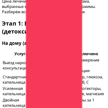
Цена лечения зависит от стадии алкоголизма,
выбранных методов и длительности программы.
Разберём все этапы с актуальными ценами.
Этап 1: Вывод из запоя
(детоксикация)
На дому (амбулаторно)
Услуга
Цена
Что включено
Осмотр, измерение
Выезд нарколога +
Бесплатно
давления,
консультация
рекомендации
Стандартная
Физраствор, глюкоза,
3000₽
капельница
витамины B, C
Усиленная
+ гепатопротекторы,
5000₽
капельница
седативные, магнезия
Двойная
2 процедуры за 1
7000₽
капельница
визит