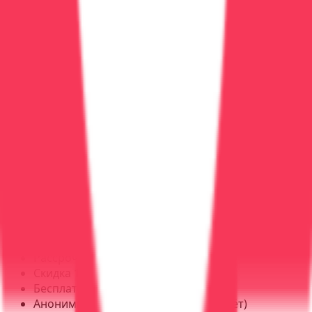
Выбирайте амбулаторное лечение:
если
состояние позволяет
Оплачивайте пакетом:
курс сразу дешевле чем
по услугам
Используйте акции:
многие клиники дают
скидки 10-20%
Рассрочка:
спрашивайте о беспроцентной
рассрочке (есть во многих центрах)
Клиника АСК Вера: цены и
программы
Наши преимущества:
Прозрачное ценообразование (без скрытых
доплат)
Рассрочка 0% на 3-6 месяцев
Скидка 10% при оплате курса сразу
Бесплатная консультация и осмотр
Анонимность (без постановки на учёт)