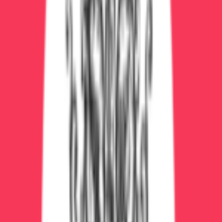
курс 5-10 сеансов = 25000-50000₽
Стационарная реабилитация
Цена/
Общая
Программа
Срок
месяц
стоимость
Базовая (12 шагов)
3 месяца
45000₽
135000₽
Стандартная (12
6
55000₽
330000₽
шагов + КПТ)
месяцев
6-12
600000-
VIP-программа
100000₽
месяцев
1200000₽
Полная стоимость лечения
алкоголизма
Эконом-вариант (1 стадия, лёгкая
зависимость)
Вывод из запоя на дому (3 капельницы) — 12000₽