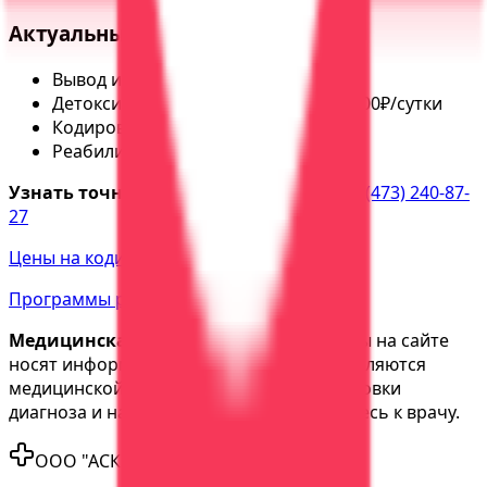
Актуальные цены:
Вывод из запоя на дому — от 3000₽
Детоксикация в стационаре — от 3500₽/сутки
Кодирование — от 5000₽
Реабилитация — от 45000₽/месяц
Узнать точную стоимость лечения:
+7 (473) 240-87-
27
Цены на кодирование →
Программы реабилитации →
Медицинская информация:
Материалы на сайте
носят информационный характер и не являются
медицинской консультацией. Для постановки
диагноза и назначения лечения обратитесь к врачу.
ООО "АСК Вера"