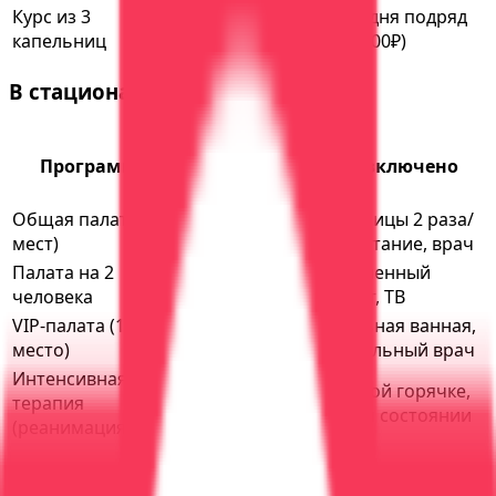
Курс из 3
Выезды 3 дня подряд
12000₽
капельниц
(скидка 3000₽)
В стационаре
Цена
Программа
за
Срок
Что включено
сутки
Общая палата (4-6
3-7
Капельницы 2 раза/
3500₽
мест)
дней
день, питание, врач
Палата на 2
3-7
+ повышенный
5000₽
человека
дней
комфорт, ТВ
VIP-палата (1
3-10
+ отдельная ванная,
8000₽
место)
дней
персональный врач
Интенсивная
2-5
При белой горячке,
терапия
12000₽
дней
тяжёлом состоянии
(реанимация)
Пример расчёта:
Вывод из 7-дневного запоя в общей