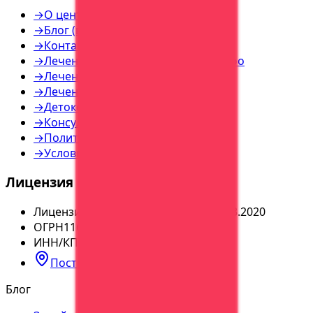
→
О центре
→
Блог (все статьи)
→
Контакты
→
Лечение наркозависимости — инфо
→
Лечение алкоголизма — инфо
→
Лечение игромании — инфо
→
Детоксикация — инфо
→
Консультация — инфо
→
Политика конфиденциальности
→
Условия использования
Лицензия и реквизиты
Лицензия
№
ЛО-36-01-004065 от 05.03.2020
ОГРН
1163668113179
ИНН/КПП
3664224050
/
366401001
Построить маршрут
Блог