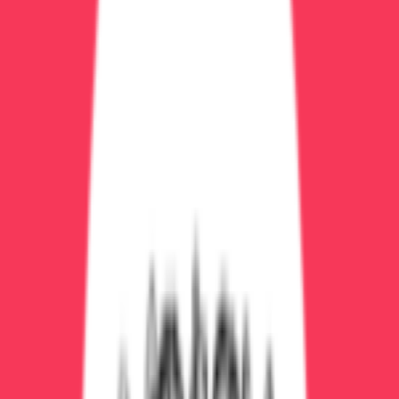
Психотерапевтическое кодирование
Метод
Описание
Цена
1 сеанс, стресс-
Гипноз по Довженко
10000₽
терапия
Эриксоновский
3-5 сеансов
15000₽
гипноз
Комбинированное
Гипноз + препарат
18000₽
Этап 3: Реабилитация
Амбулаторная реабилитация
Индивидуальная психотерапия:
3000₽ за
сеанс (50 минут), курс 10-20 сеансов = 30000-
60000₽
Групповая терапия:
1500₽ за занятие, 2 раза в
неделю = 12000₽/месяц
Семейная терапия:
5000₽ за сеанс (90 минут),