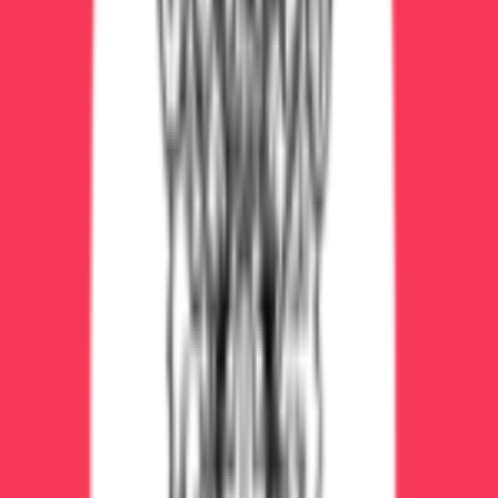
Кодирование уколом (Торпедо, 1 год) — 5000₽
Амбулаторная психотерапия (10 сеансов) —
30000₽
Итого: 47000₽
Стандарт (2 стадия, средняя зависимость)
Вывод из запоя в стационаре (5 дней) — 25000₽
Кодирование подшивкой (3 года) — 15000₽
Реабилитация базовая (3 месяца) — 135000₽
Амбулаторная поддержка (3 месяца) — 36000₽
Итого: 211000₽
Комплексная программа (3 стадия,
тяжёлая зависимость)
Детоксикация в стационаре (7 дней, VIP) —
56000₽
Кодирование двойной блок (5 лет) — 25000₽