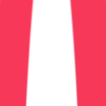
палате = 3500₽ × 5 дней = 17500₽
Этап 2: Кодирование от
алкоголизма
Медикаментозное кодирование
Срок
Метод
Препарат
Цена
действия
Укол внутривенный
Торпедо, SIT
1 год
5000₽
Укол
Вивитрол
1 месяц
15000₽
внутримышечный
(налтрексон)
Подшивка
Эспераль,
8000-
1-5 лет
(вшивание)
Торпедо
20000₽
Укол +
Двойной блок
3-5 лет
25000₽
подшивка
MST
Комплекс
3-5 лет
30000₽
(многоступенчатое)
препаратов