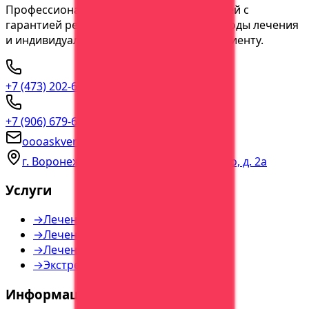
Профессиональное лечение зависимостей с
гарантией результата. Современные методы лечения
и индивидуальный подход к каждому пациенту.
+7 (473) 202-60-03
прямая линия
+7 (906) 679-60-00
консультация
oooaskvera@yandex.ru
г. Воронеж, пер. Богдана Хмельницкого, д. 2а
Услуги
→
Лечение алкоголизма
→
Лечение наркомании
→
Лечение игромании
→
Экстренная помощь
Информация