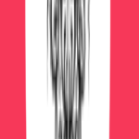
Реабилитация стандартная (6 месяцев) —
330000₽
Семейная терапия (10 сеансов) — 50000₽
Постреабилитационная поддержка (6 месяцев)
— 72000₽
Итого: 533000₽
Что влияет на стоимость лечения
Факторы удорожания:
Стадия алкоголизма:
3 стадия дороже в 10 раз
чем 1
Длительность запоя:
запой 2 недели требует
больше капельниц
Сопутствующие болезни:
диабет, гипертония
— нужны дополнительные препараты
Возраст:
пациенты старше 60 требуют особого
наблюдения