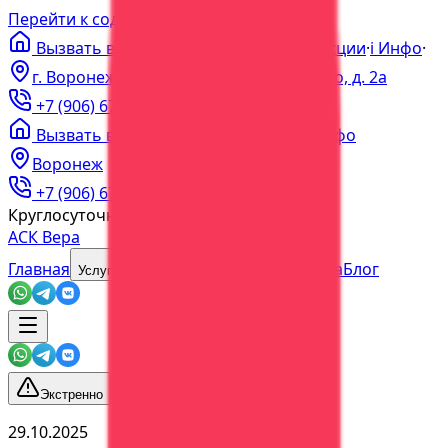
Перейти к содержимому
Вызвать врача на дом
·
Цены
·
Акции
·
ℹ️
Инфо
·
г. Воронеж, пер. Богдана Хмельницкого, д. 2а
+7 (906) 679-60-00
+7 (473) 202-60-03
Вызвать врача
·
Цены
·
Акции
·
Инфо
Воронеж
+7 (906) 679-60-00
+7 (473) 202-60-03
Круглосуточно
Без выходных
АСК Вера
Главная
О центре
Наша команда
Блог
Услуги
Экстренно
29.10.2025