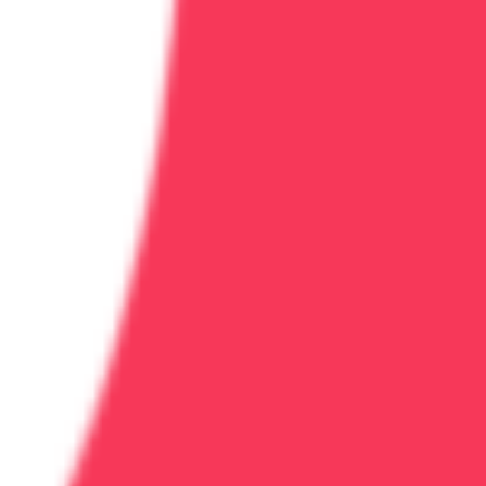
аркт, суицид. Только врач может безопасно снять
ежу.
й консультацией. Для постановки диагноза и
ьный подход к каждому пациенту.