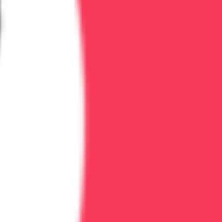
. Круглосуточное наблюдение, интенсивная терапия,
ри медицинской помощи срок сокращается в 2-3 раза.