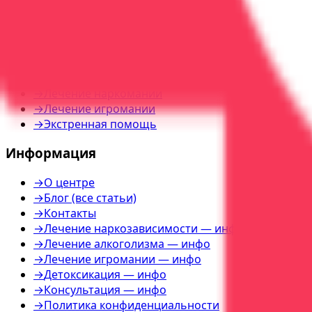
г. Воронеж, пер. Богдана Хмельницкого, д. 2а
Услуги
→
Лечение алкоголизма
→
Лечение наркомании
→
Лечение игромании
→
Экстренная помощь
Информация
→
О центре
→
Блог (все статьи)
→
Контакты
→
Лечение наркозависимости — инфо
→
Лечение алкоголизма — инфо
→
Лечение игромании — инфо
→
Детоксикация — инфо
→
Консультация — инфо
→
Политика конфиденциальности