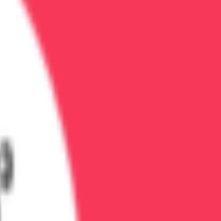
 дому или в стационаре. Длительность 3-7 дней.
-8 часов вместо 7-10 дней. Подходит для опиатной
. Проводится курсом 3-7 дней.
т осмотр, ставит капельницы, назначает препараты.