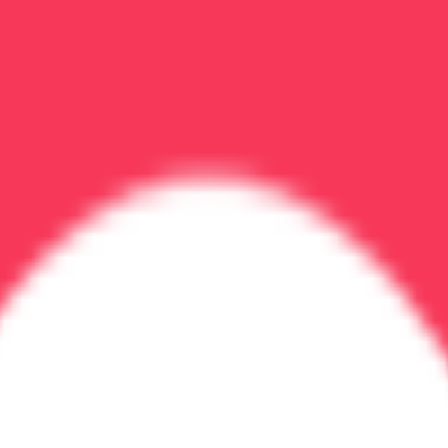
ков в Воронеже — быстро 
бстиненции, УБОД, детоксикация. Цены, сроки, методы. 
сна
омплекс физических и психических симптомов, возник
, инфаркта, психоза.
х, озноб, потливость, тошнота, диарея, бессонница, тре
 сонливость, тревога, параноидальные мысли
ьность, бессонница, потеря аппетита, тревога
ицидальные мысли