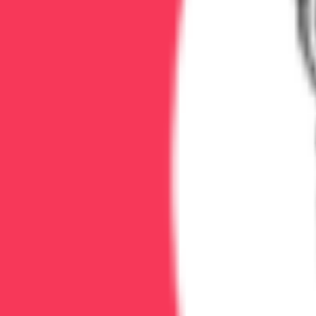
Цена снятия ломки на дому:
от 5000₽ за процедуру.
В
Снятие ломки в стационаре
Рекомендуется при тяжелой зависимости, длительном 
психологическая поддержка.
Стоимость:
от 7000₽ в сутки.
Что дальше после снятия ломки
Снятие ломки — это только первый этап. Для устойчив
Психотерапия
— работа с причинами зависимост
Реабилитация
— формирование навыков трезвой
Социальная адаптация — восстановление семьи, 
Сколько длится ломка без лечения
Опиаты — 7-10 дней (пик 3-5 день), амфетамины — 7-14