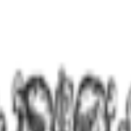
мализующие сон, давление, пищеварение. Проводится на
е, противорвотные, витамины, гепатопротекторы.
ние антагонистов опиоидов ускоряет детоксикацию до 6
об УБОД
.
ения водно-электролитного баланса, поддержки органов
 дома под наблюдением врача. Врач приезжает, проводи