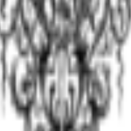
ызвать нарколога
.
стаже употребления, наличии хронических заболеваний
ого результата необходимы:
и
 жизни
работы, социальных связей
 дней, каннабиноиды — 3-7 дней, кокаин — 7-10 дней. П