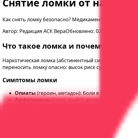
Снятие ломки от наркоти
Как снять ломку безопасно? Медикаментозное снятие а
Автор:
Редакция АСК Вера
Обновлено:
02.10.2025
Что такое ломка и почему она опа
Наркотическая ломка (абстинентный синдром) — это к
переносить ломку опасно: высок риск судорог, инсульта
Симптомы ломки
Опиаты
(героин, метадон): боли в мышцах и костя
Амфетамины
(соли, спайс): депрессия, апатия,
Каннабиноиды
(марихуана, спайс): раздражител
Кокаин
: депрессия, усталость, сильная тяга, су
Методы снятия ломки