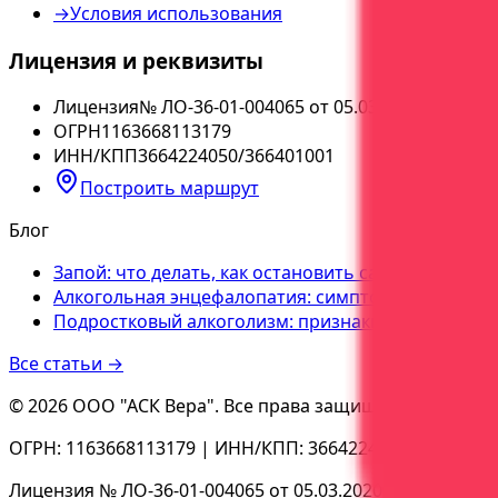
→
Условия использования
Лицензия и реквизиты
Лицензия
№
ЛО-36-01-004065 от 05.03.2020
ОГРН
1163668113179
ИНН/КПП
3664224050
/
366401001
Построить маршрут
Блог
Запой: что делать, как остановить самостоятельн
Алкогольная энцефалопатия: симптомы, последст
Подростковый алкоголизм: признаки, причины, п
Все статьи →
©
2026
ООО "АСК Вера"
. Все права защищены.
ОГРН:
1163668113179
| ИНН/КПП:
3664224050
/
36640100
Лицензия №
ЛО-36-01-004065 от 05.03.2020