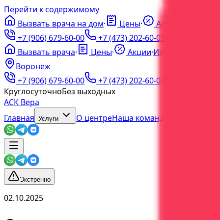
Перейти к содержимому
Вызвать врача на дом
·
Цены
·
Акции
·
ℹ️
Инфо
·
+7 (906) 679-60-00
+7 (473) 202-60-03
Вызвать врача
·
Цены
·
Акции
·
Инфо
Воронеж
+7 (906) 679-60-00
+7 (473) 202-60-03
Круглосуточно
Без выходных
АСК Вера
Главная
О центре
Наша команда
Блог
Услуги
Экстренно
02.10.2025