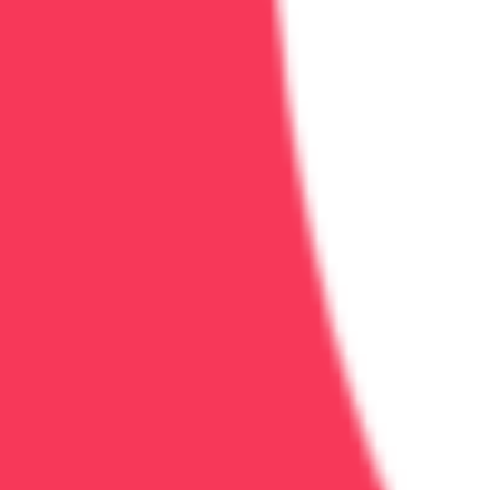
Можно ли снять ломку самостоятельно
Крайне не рекомендуется!
Без медицинской помощи вы
ломку.
Вызов нарколога для снятия ломки
Позвоните
8-800-333-94-55
— врач приедет в течение ч
Медицинская информация:
Материалы на сайте нос
назначения лечения обратитесь к врачу.
ООО "АСК Вера"
Профессиональное лечение зависимостей с гарантией 
+7 (473) 202-60-03
прямая линия
+7 (906) 679-60-00
консультация
oooaskvera@yandex.ru