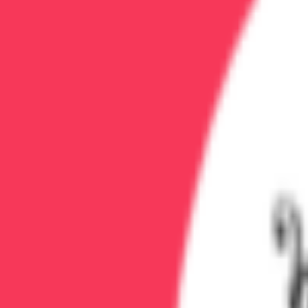
1. Медикаментозное снятие ломки
Врач вводит препараты, снижающие боль, тревогу, нор
Препараты:
анальгетики, транквилизаторы, седативны
2. УБОД (ультрабыстрая опиоидная детоксикация)
Процедура под наркозом в условиях реанимации. Введе
зависимости.
Стоимость УБОД в Воронеже:
от 50 000₽.
Подробнее 
3. Детоксикация капельницами
Инфузионная терапия для вывода токсинов, восстановл
Снятие ломки на дому
При легкой и средней зависимости можно снять ломку
Выезд нарколога 24/7, анонимно.