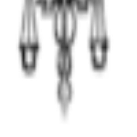
сок риск осложнений: судороги, делирий, инсульт, инф
аса. Работаем круглосуточно, анонимно, по всему Ворон
ят информационный характер и не являются медицинско
результата. Современные методы лечения и индивидуал