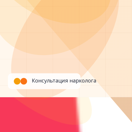
Без постановки на учет
Работаем 24/7
Звонок бесплатный • Консультация анонимная • Помо
Экстренная помощь 24/7
Срочная помощь и стабилизация
Детоксикация, кодирование и психотерапия — под кон
Экстренная помощь
от 8 000 ₽
Экстренная детоксикация
Экстренная помощь 24/7: выезд, капельницы, стабили
1-3 дня
2
врач
а
Круглосуточный выезд
Реанимационная бригада
Экспре
Подробнее
Вызвать
Экстренная помощь