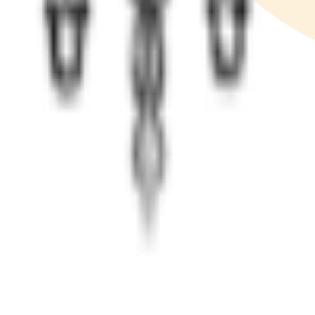
онимно
минная терапия