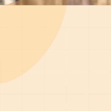
каждая минута критически важна. Наша бригада выезж