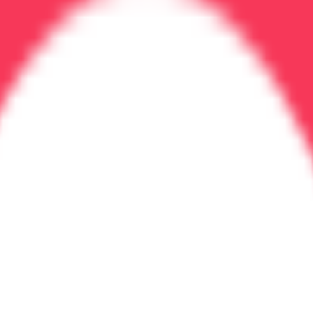
ков и назначением необходимого обследования.
 реабилитации