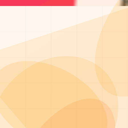
Экстренная детоксикация
от 8 000 ₽
Консультация нарколога
от 1 500 ₽
Интервенция — мотивация на лечение
от 15 000 ₽
Не ждите ухудшения состояния!
При острой интоксикации или абстинентном синдроме 
дому или в клинике.
ЭКСТРЕННЫЙ ВЫЗОВ
Написать в WhatsApp
100% анонимность