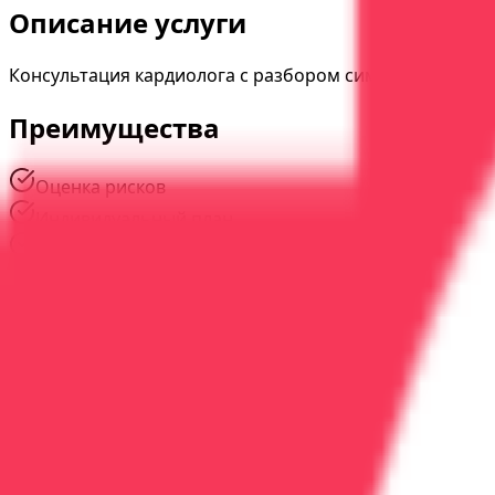
Описание услуги
Консультация кардиолога с разбором симптомов, рис
Преимущества
Оценка рисков
Индивидуальный план
Контроль состояния
Наши специалисты
#
01
Опыт
20
лет
Животягин Эдуард Михайлович
Врач-нарколог, заведующий отделением медицинской