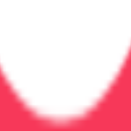
ия. Анонимно
нка
Психологическая поддержка
результата. Современные методы лечения и индивидуал