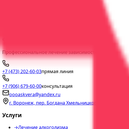
Диагностика зависимости и персональный план лечен
60 минут
1
врач
Индивидуальный план лечения
Профессиональная оце
Подробнее
Вызвать
ООО "АСК Вера"
Профессиональное лечение зависимостей с гарантией 
+7 (473) 202-60-03
прямая линия
+7 (906) 679-60-00
консультация
oooaskvera@yandex.ru
г. Воронеж, пер. Богдана Хмельницкого, д. 2а
Услуги
→
Лечение алкоголизма