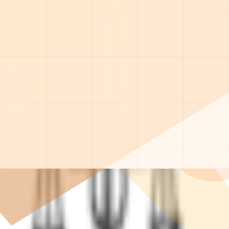
щь круглосуточно
тролем опытных врачей, анонимно и безопасно.
зация
сс-диагностика