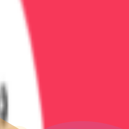
твами в БУЗ ВО 'Воронежская городская клиническая