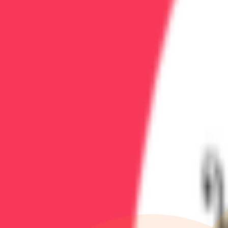
Длительное время заведующий отделением медицинско
больница № 5'. Стаж более 20 лет.
Записаться на услугу
Стоимость:
уточняйте по телефону
Длительность:
30-60 минут
Вызвать врача СЕЙЧАС
Телефон клиники:
+7 (473) 202-60-03
Экстренная помощь 24/7
Не теряйте время!
При острой интоксикации каждая минута на счету. Зво
Похожие услуги