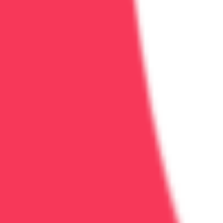
от 3 500 ₽
Вызов нарколога на дом
Выезд нарколога 24/7: осмотр, помощь, план
1-3 часа
2
врач
а
Круглосуточно
Анонимно
Выезд быстро
Подробнее
Вызвать
Детоксикация
от 6 000 ₽
Детоксикация на дому
Детокс на дому: капельницы, быстрое облегчение, ан
2-4 часа
1
врач
Выезд врача на дом
Индивидуальные капельницы
Вита
Подробнее
Записаться
Экстренная помощь
от 1 500 ₽
Консультация нарколога