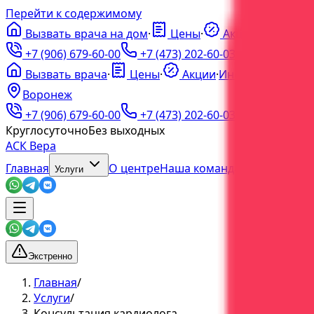
Перейти к содержимому
Вызвать врача на дом
·
Цены
·
Акции
·
ℹ️
Инфо
·
+7 (906) 679-60-00
+7 (473) 202-60-03
Вызвать врача
·
Цены
·
Акции
·
Инфо
Воронеж
+7 (906) 679-60-00
+7 (473) 202-60-03
Круглосуточно
Без выходных
АСК Вера
Главная
О центре
Наша команда
Блог
Услуги
Экстренно
Главная
/
Услуги
/
Консультация кардиолога