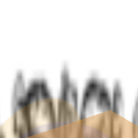
й реабилитации для лиц с наркологическими расстройс
ните немедленно!