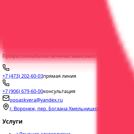
Индивидуальная психотерапия: конфиденциально и по
60 минут
1
врач
Индивидуально
Гибкий формат
Конфиденциально
Подробнее
Записаться
ООО "АСК Вера"
Профессиональное лечение зависимостей с гарантией 
+7 (473) 202-60-03
прямая линия
+7 (906) 679-60-00
консультация
oooaskvera@yandex.ru
г. Воронеж, пер. Богдана Хмельницкого, д. 2а
Услуги
→
Лечение алкоголизма