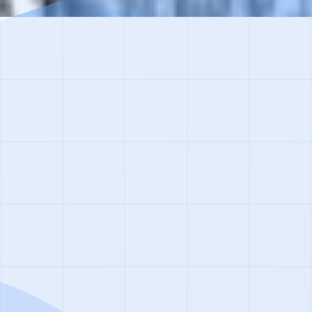
я
ма, которую можно решить. Тысячи людей уже вернулис
ию.