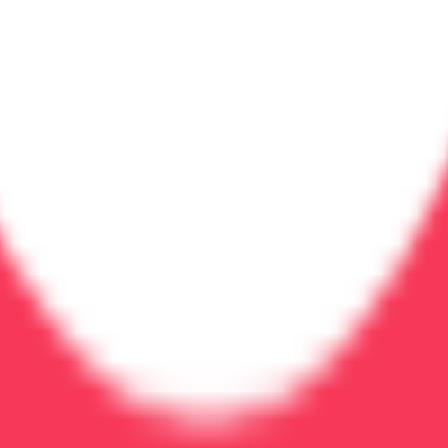
 делу
результата. Современные методы лечения и индивидуал