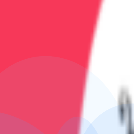
Опытный психотерапевт, специалист по групповой и 
Записаться на услугу
Стоимость:
уточняйте по телефону
Длительность:
60 минут
Позвонить и записаться
Телефон клиники:
+7 (473) 202-60-03
Работаем круглосуточно
Запишитесь сегодня
Чем раньше начнётся лечение, тем быстрее наступит 
Похожие услуги
Реабилитация после лечения зависимости