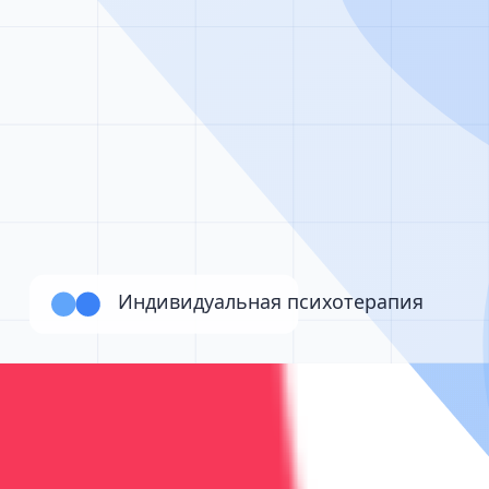
Работаем 24/7
Звонок бесплатный • Консультация анонимная • Помо
Наши услуги по реабилитации
Поддержка и реабилитация
Детоксикация, кодирование и психотерапия — под кон
Реабилитация
от 75 000 ₽/месяц
Реабилитация после лечения зависимости
Реабилитация: 12 шагов, психотерапия, поддержка и р
3-6 месяцев
3
врач
а
Программа 12 шагов
Индивидуальная терапия
Групповы
Подробнее
Записаться
Реабилитация