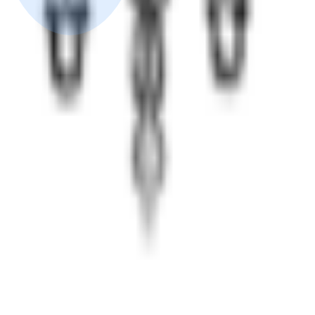
м созависимость
 программы