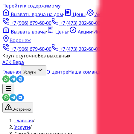
Перейти к содержимому
Вызвать врача на дом
·
Цены
·
Акции
·
ℹ️
Инфо
·
+7 (906) 679-60-00
+7 (473) 202-60-03
Вызвать врача
·
Цены
·
Акции
·
Инфо
Воронеж
+7 (906) 679-60-00
+7 (473) 202-60-03
Круглосуточно
Без выходных
АСК Вера
Главная
О центре
Наша команда
Блог
Услуги
Экстренно
Главная
/
Услуги
/
Семейная психотерапия