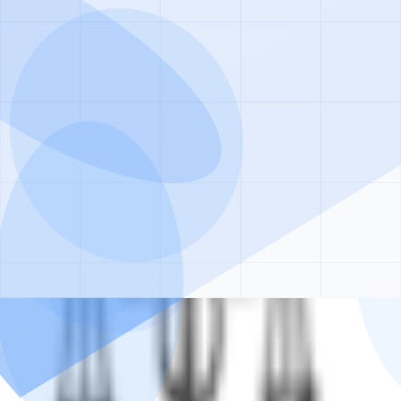
щь круглосуточно
тролем опытных врачей, анонимно и безопасно.
езультат
е занятия