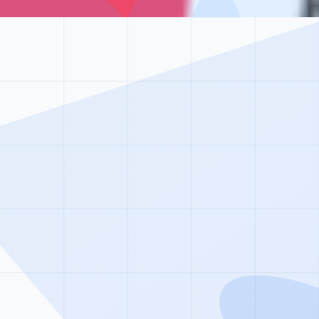
от 75 000 ₽/месяц
Семейная терапия при зависимости
от 4 500 ₽ за сеанс
Лечение бессонницы
уточняйте по телефону
Начните новую жизнь уже сегодн
семейная психотерапия — это не приговор, а пробле
лечения. Сделайте первый шаг навстречу выздоровлен
Позвонить прямо сейчас
Написать в WhatsApp
100% анонимность
Без постановки на учет