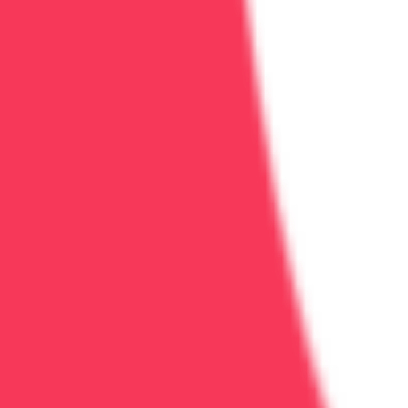
от 4 500 ₽ за сеанс
Семейная терапия при зависимости
Семейная терапия: восстановим отношения, уменьши
60 минут
2
врач
а
Семейная терапия
Работа с созависимостью
Групповые
Подробнее
Записаться
Реабилитация
от 2 900 ₽
Групповая психотерапия
Групповая психотерапия: поддержка и обратная связь
90 минут
1
врач
Поддержка
Опыт группы
Навыки общения
Подробнее
Записаться
Реабилитация
уточняйте по телефону
Индивидуальная психотерапия