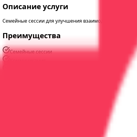
Описание услуги
Семейные сессии для улучшения взаимодействия и под
Преимущества
Семейные сессии
Коммуникация
Поддержка
Наши специалисты
#
01
Опыт
18
лет
Сидоров Дмитрий Владимирович
Психотерапевт