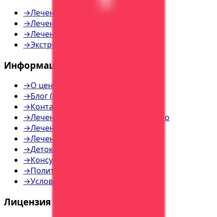
→
Лечение алкоголизма
→
Лечение наркомании
→
Лечение игромании
→
Экстренная помощь
Информация
→
О центре
→
Блог (все статьи)
→
Контакты
→
Лечение наркозависимости — инфо
→
Лечение алкоголизма — инфо
→
Лечение игромании — инфо
→
Детоксикация — инфо
→
Консультация — инфо
→
Политика конфиденциальности
→
Условия использования
Лицензия и реквизиты