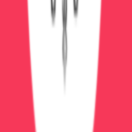
2
врач
а
Круглосуточно
Анонимно
Выезд быстро
Подробнее
Вызвать
Детоксикация
от 6 000 ₽
Детоксикация на дому
Детокс на дому: капельницы, быстрое облегчение,
анонимно
2-4 часа
1
врач
Выезд врача на дом
Индивидуальные
капельницы
Витаминная терапия
Подробнее
Записаться
Экстренная помощь
от 1 500 ₽
Консультация нарколога
Диагностика зависимости и персональный план
лечения. Анонимно