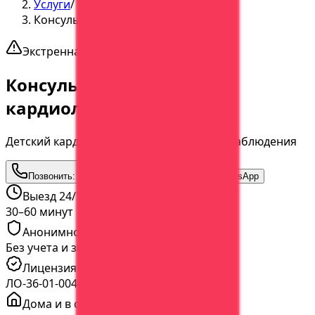
Услуги
/
Консультация детского кардиолога
Экстренная помощь
Консультация детского
кардиолога
Детский кардиолог: диагностика и план наблюдения
Позвонить:
+7 (473) 202-60-03
Написать в WhatsApp
Выезд 24/7
30–60 минут
Анонимно
Без учета и звонков
Лицензия
ЛО-36-01-004065 от 05.03.2020
Дома и в стационаре