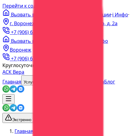
Перейти к содержимому
Вызвать врача на дом
·
Цены
·
Акции
·
ℹ️
Инфо
·
г. Воронеж, пер. Богдана Хмельницкого, д. 2а
+7 (906) 679-60-00
+7 (473) 202-60-03
Вызвать врача
·
Цены
·
Акции
·
Инфо
Воронеж
+7 (906) 679-60-00
+7 (473) 202-60-03
Круглосуточно
Без выходных
АСК Вера
Главная
О центре
Наша команда
Блог
Услуги
Экстренно
Главная
/