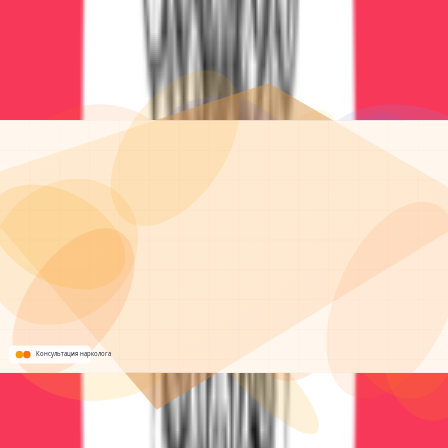
Не ждите ухудшения состояния!
При острой интоксикации или абстинентном
синдроме каждая минута критически важна. Наша
бригада выезжает круглосуточно и оказывает
экстренную помощь на дому или в клинике.
ЭКСТРЕННЫЙ ВЫЗОВ
Написать в WhatsApp
100% анонимность
Без постановки на учет
Работаем 24/7
Звонок бесплатный • Консультация анонимная •
Помощь круглосуточно
Экстренная помощь 24/7
Срочная помощь и стабилизация