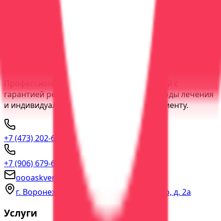
60 минут
1
врач
Индивидуальный план лечения
Профессиональная
оценка
Психологическая поддержка
Подробнее
Вызвать
ООО "АСК Вера"
Профессиональное лечение зависимостей с
гарантией результата. Современные методы лечения
и индивидуальный подход к каждому пациенту.
+7 (473) 202-60-03
прямая линия
+7 (906) 679-60-00
консультация
oooaskvera@yandex.ru
г. Воронеж, пер. Богдана Хмельницкого, д. 2а
Услуги