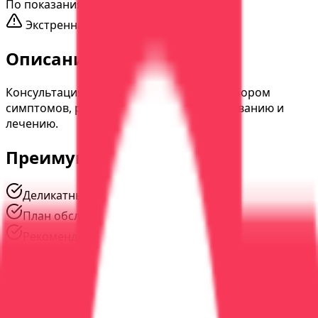
По показаниям
Экстренная помощь
24/7
Описание услуги
Консультация детского кардиолога с разбором
симптомов, рекомендациями по обследованию и
лечению.
Преимущества
Деликатный подход
План обследования
Рекомендации по лечению
Наши специалисты
#
01
Опыт
20
лет