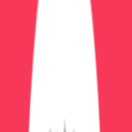
Животягин Эдуард Михайлович
Врач-нарколог, заведующий отделением
медицинской реабилитации
Длительное время заведующий отделением
медицинской реабилитации для лиц с
наркологическими расстройствами в БУЗ ВО
'Воронежская городская клиническая больница № 5'.
Стаж более 20 лет.
Записаться на услугу
Стоимость:
уточняйте по телефону
Длительность:
30-60 минут
Вызвать врача СЕЙЧАС
Телефон клиники:
+7 (473) 202-60-03