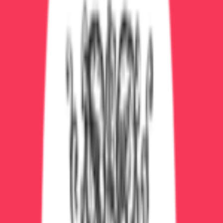
Экстренная помощь 24/7
Не теряйте время!
При острой интоксикации каждая минута на счету.
Звоните немедленно!
Похожие услуги
Экстренная детоксикация
от 8 000 ₽
Консультация нарколога
от 1 500 ₽
Интервенция — мотивация на лечение
от 15 000 ₽