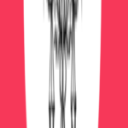
Детоксикация, кодирование и психотерапия — под
контролем опытных врачей, анонимно и безопасно.
Экстренная помощь
от 8 000 ₽
Экстренная детоксикация
Экстренная помощь 24/7: выезд, капельницы,
стабилизация
1-3 дня
2
врач
а
Круглосуточный выезд
Реанимационная
бригада
Экспресс-диагностика
Подробнее
Вызвать
Экстренная помощь
от 3 500 ₽
Вызов нарколога на дом
Выезд нарколога 24/7: осмотр, помощь, план
1-3 часа