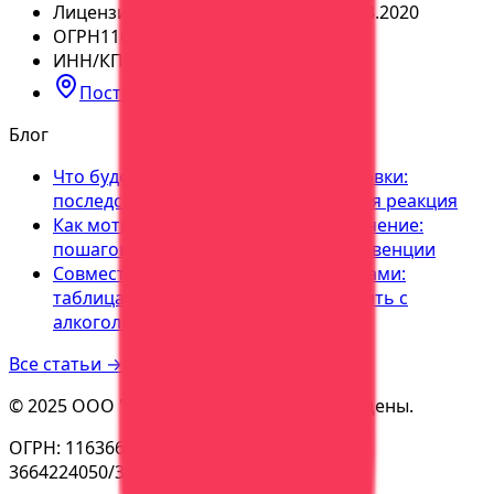
Лицензия
№
ЛО-36-01-004065 от 05.03.2020
ОГРН
1163668113179
ИНН/КПП
3664224050
/
366401001
Построить маршрут
Блог
Что будет если выпить после кодировки:
последствия, срыв, дисульфирамовая реакция
Как мотивировать алкоголика на лечение:
пошаговая инструкция, метод интервенции
Совместимость алкоголя с лекарствами:
таблица, последствия. Что нельзя пить с
алкоголем
Все статьи →
©
2025
ООО "АСК Вера"
. Все права защищены.
ОГРН:
1163668113179
| ИНН/КПП:
3664224050
/
366401001