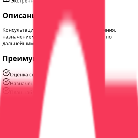
Экстренная помощь
24/7
Описание услуги
Консультация психиатра с оценкой состояния,
назначением терапии и рекомендациями по
дальнейшим шагам.
Преимущества
Оценка состояния
Назначение терапии
План наблюдения
Наши специалисты
#
01
Опыт
12
лет