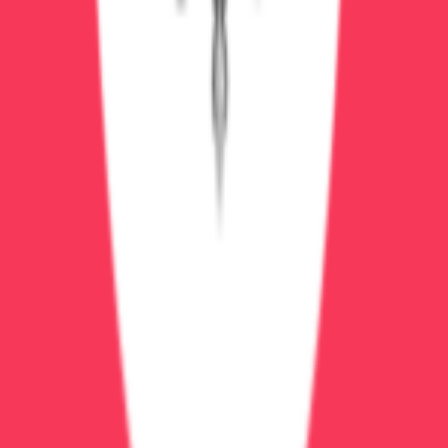
Детоксикация на дому
Детокс на дому: капельницы, быстрое облегчение,
анонимно
2-4 часа
1
врач
Выезд врача на дом
Индивидуальные
капельницы
Витаминная терапия
Подробнее
Записаться
Экстренная помощь
от 1 500 ₽
Консультация нарколога
Диагностика зависимости и персональный план
лечения. Анонимно
60 минут
1
врач
Индивидуальный план лечения
Профессиональная
оценка
Психологическая поддержка
Подробнее
Вызвать