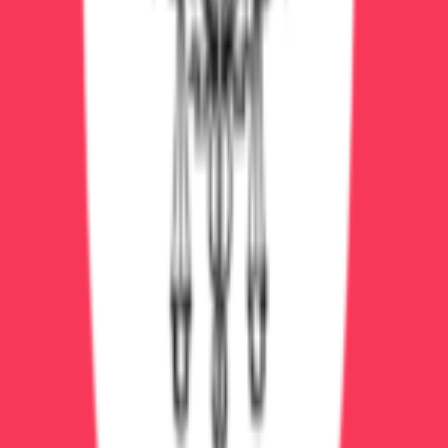
от 8 000 ₽
Экстренная детоксикация
Экстренная помощь 24/7: выезд, капельницы,
стабилизация
1-3 дня
2
врач
а
Круглосуточный выезд
Реанимационная
бригада
Экспресс-диагностика
Подробнее
Вызвать
Экстренная помощь
от 3 500 ₽
Вызов нарколога на дом
Выезд нарколога 24/7: осмотр, помощь, план
1-3 часа
2
врач
а
Круглосуточно
Анонимно
Выезд быстро
Подробнее
Вызвать
Детоксикация
от 6 000 ₽