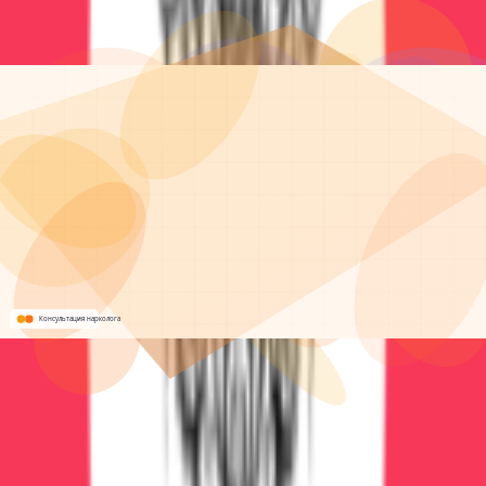
бригада выезжает круглосуточно и оказывает
экстренную помощь на дому или в клинике.
ЭКСТРЕННЫЙ ВЫЗОВ
Написать в WhatsApp
100% анонимность
Без постановки на учет
Работаем 24/7
Звонок бесплатный • Консультация анонимная •
Помощь круглосуточно
Экстренная помощь 24/7
Срочная помощь и стабилизация
Детоксикация, кодирование и психотерапия — под
контролем опытных врачей, анонимно и безопасно.
Экстренная помощь