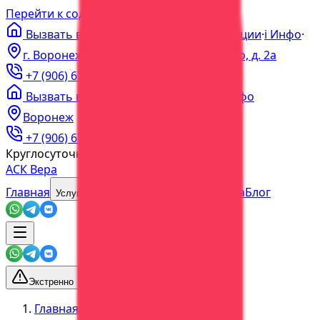
Перейти к содержимому
Вызвать врача на дом
·
Цены
·
Акции
·
ℹ️
Инфо
·
г. Воронеж, пер. Богдана Хмельницкого, д. 2а
+7 (906) 679-60-00
+7 (473) 202-60-03
Вызвать врача
·
Цены
·
Акции
·
Инфо
Воронеж
+7 (906) 679-60-00
+7 (473) 202-60-03
Круглосуточно
Без выходных
АСК Вера
Главная
О центре
Наша команда
Блог
Услуги
Экстренно
Главная
/