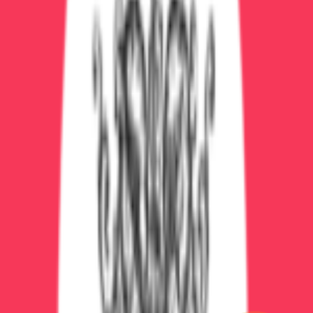
При острой интоксикации каждая минута на счету.
Звоните немедленно!
Похожие услуги
Экстренная детоксикация
от 8 000 ₽
Консультация нарколога
от 1 500 ₽
Интервенция — мотивация на лечение
от 15 000 ₽
Не ждите ухудшения состояния!
При острой интоксикации или абстинентном
синдроме каждая минута критически важна. Наша