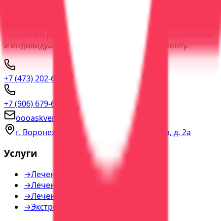
ООО "АСК Вера"
Профессиональное лечение зависимостей с
гарантией результата. Современные методы лечения
и индивидуальный подход к каждому пациенту.
+7 (473) 202-60-03
прямая линия
+7 (906) 679-60-00
консультация
oooaskvera@yandex.ru
г. Воронеж, пер. Богдана Хмельницкого, д. 2а
Услуги
→
Лечение алкоголизма
→
Лечение наркомании
→
Лечение игромании
→
Экстренная помощь