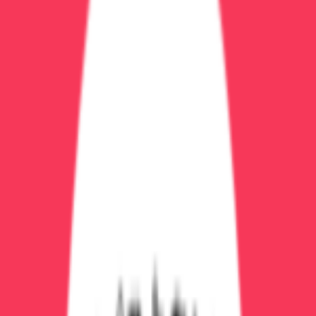
Иванова Елена Сергеевна
Психиатр-нарколог
Врач-психиатр с большим опытом работы в области
лечения зависимостей и психических расстройств
Записаться на услугу
Стоимость:
от 1 500 ₽
Длительность:
60 минут
Вызвать врача СЕЙЧАС
Телефон клиники:
+7 (473) 202-60-03
Экстренная помощь 24/7
Не теряйте время!