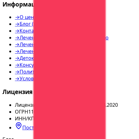
Информация
→
О центре
→
Блог (все статьи)
→
Контакты
→
Лечение наркозависимости — инфо
→
Лечение алкоголизма — инфо
→
Лечение игромании — инфо
→
Детоксикация — инфо
→
Консультация — инфо
→
Политика конфиденциальности
→
Условия использования
Лицензия и реквизиты
Лицензия
№
ЛО-36-01-004065 от 05.03.2020
ОГРН
1163668113179
ИНН/КПП
3664224050
/
366401001
Построить маршрут