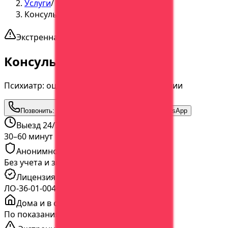
Услуги
/
Консультация психиатра
Экстренная помощь
Консультация психиатра
Психиатр: оценка состояния и план терапии
Позвонить:
+7 (473) 202-60-03
Написать в WhatsApp
Выезд 24/7
30–60 минут
Анонимно
Без учета и звонков
Лицензия
ЛО-36-01-004065 от 05.03.2020
Дома и в стационаре
По показаниям