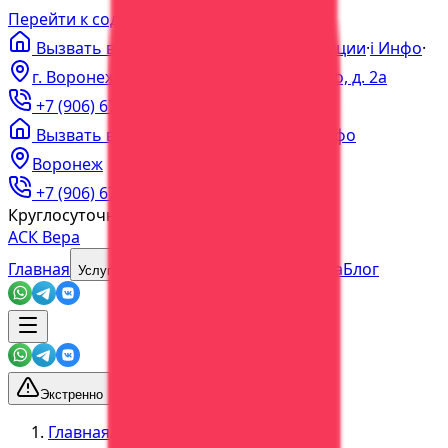
Перейти к содержимому
Вызвать врача на дом
·
Цены
·
Акции
·
ℹ️
Инфо
·
г. Воронеж, пер. Богдана Хмельницкого, д. 2а
+7 (906) 679-60-00
+7 (473) 202-60-03
Вызвать врача
·
Цены
·
Акции
·
Инфо
Воронеж
+7 (906) 679-60-00
+7 (473) 202-60-03
Круглосуточно
Без выходных
АСК Вера
Главная
О центре
Наша команда
Блог
Услуги
Экстренно
Главная
/