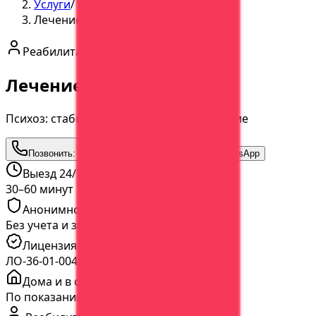
Услуги
/
Лечение психоза
Реабилитация
Лечение психоза
Психоз: стабилизация состояния и лечение
Позвонить:
+7 (473) 202-60-03
Написать в WhatsApp
Выезд 24/7
30–60 минут
Анонимно
Без учета и звонков
Лицензия
ЛО-36-01-004065 от 05.03.2020
Дома и в стационаре
По показаниям