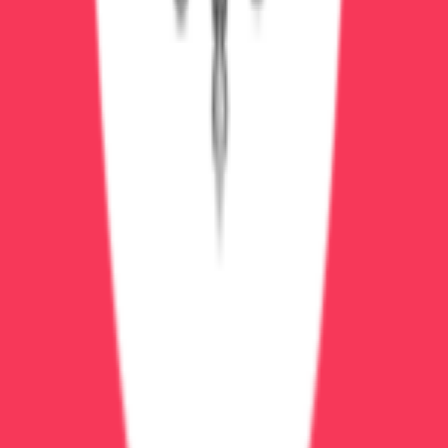
созависимостью
Групповые программы
Подробнее
Записаться
Реабилитация
от 2 900 ₽
Групповая психотерапия
Групповая психотерапия: поддержка и обратная связь
90 минут
1
врач
Поддержка
Опыт группы
Навыки общения
Подробнее
Записаться
Реабилитация
уточняйте по телефону
Индивидуальная психотерапия
Индивидуальная психотерапия: конфиденциально и
по делу
60 минут
1
врач
Индивидуально
Гибкий формат
Конфиденциально