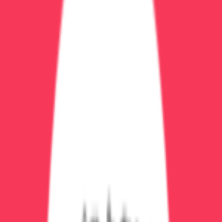
Иванова Елена Сергеевна
Психиатр-нарколог
Врач-психиатр с большим опытом работы в области
лечения зависимостей и психических расстройств
Записаться на услугу
Стоимость:
уточняйте по телефону
Длительность:
индивидуально
Позвонить и записаться
Телефон клиники:
+7 (473) 202-60-03
Работаем круглосуточно
Запишитесь сегодня
Чем раньше начнётся лечение, тем быстрее наступит