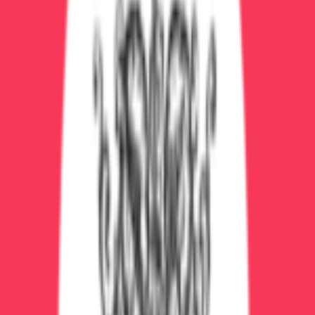
выздоровление.
Похожие услуги
Реабилитация после лечения зависимости
от 75 000 ₽/месяц
Семейная терапия при зависимости
от 4 500 ₽ за сеанс
Лечение бессонницы
уточняйте по телефону
Начните новую жизнь уже
сегодня
лечение психоза — это не приговор, а проблема,