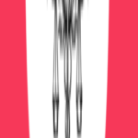
Реабилитация
от 75 000 ₽/месяц
Реабилитация после лечения зависимости
Реабилитация: 12 шагов, психотерапия, поддержка и
результат
3-6 месяцев
3
врач
а
Программа 12 шагов
Индивидуальная
терапия
Групповые занятия
Подробнее
Записаться
Реабилитация
от 4 500 ₽ за сеанс
Семейная терапия при зависимости
Семейная терапия: восстановим отношения,
уменьшим созависимость
60 минут
2
врач
а
Семейная терапия
Работа с