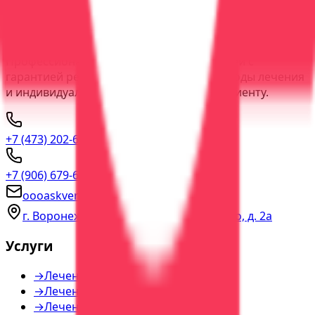
Подробнее
Записаться
ООО "АСК Вера"
Профессиональное лечение зависимостей с
гарантией результата. Современные методы лечения
и индивидуальный подход к каждому пациенту.
+7 (473) 202-60-03
прямая линия
+7 (906) 679-60-00
консультация
oooaskvera@yandex.ru
г. Воронеж, пер. Богдана Хмельницкого, д. 2а
Услуги
→
Лечение алкоголизма
→
Лечение наркомании
→
Лечение игромании