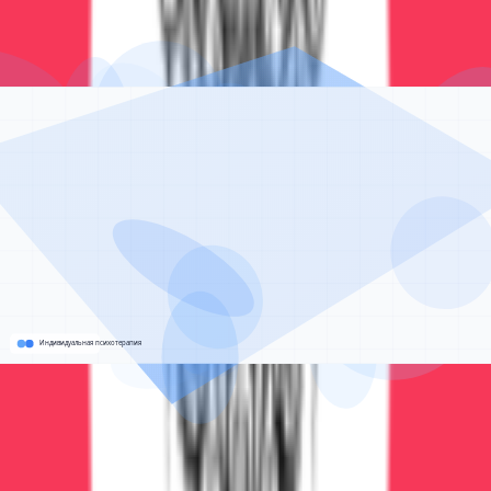
которую можно решить. Тысячи людей уже вернулись
к нормальной жизни благодаря нашим программам
лечения. Сделайте первый шаг навстречу
выздоровлению.
Позвонить прямо сейчас
Написать в WhatsApp
100% анонимность
Без постановки на учет
Работаем 24/7
Звонок бесплатный • Консультация анонимная •
Помощь круглосуточно
Наши услуги по реабилитации
Поддержка и реабилитация
Детоксикация, кодирование и психотерапия — под
контролем опытных врачей, анонимно и безопасно.