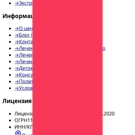
→
Экстренная помощь
Информация
→
О центре
→
Блог (все статьи)
→
Контакты
→
Лечение наркозависимости — инфо
→
Лечение алкоголизма — инфо
→
Лечение игромании — инфо
→
Детоксикация — инфо
→
Консультация — инфо
→
Политика конфиденциальности
→
Условия использования
Лицензия и реквизиты
Лицензия
№
ЛО-36-01-004065 от 05.03.2020
ОГРН
1163668113179
ИНН/КПП
3664224050
/
366401001