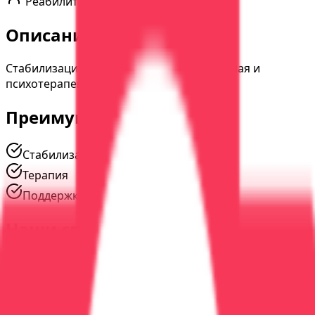
Реабилитация
Описание услуги
Стабилизация состояния, медикаментозная и
психотерапевтическая помощь.
Преимущества
Стабилизация
Терапия
Поддержка
Наши специалисты
#
01
Опыт
12
лет