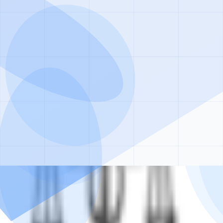
щь круглосуточно
тролем опытных врачей, анонимно и безопасно.
езультат
е занятия