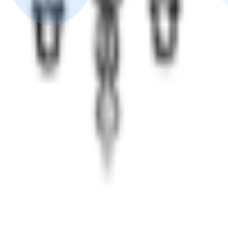
м созависимость
 программы