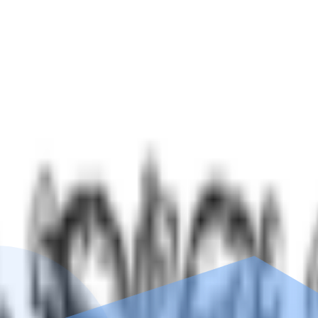
чения зависимостей и психических расстройств
выздоровление.