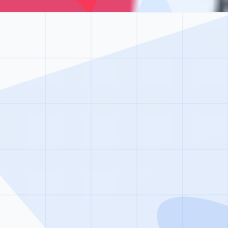
от 75 000 ₽/месяц
Семейная терапия при зависимости
от 4 500 ₽ за сеанс
Лечение бессонницы
уточняйте по телефону
Начните новую жизнь уже сегодн
лечение шизофрении — это не приговор, а проблема,
лечения. Сделайте первый шаг навстречу выздоровлен
Позвонить прямо сейчас
Написать в WhatsApp
100% анонимность
Без постановки на учет