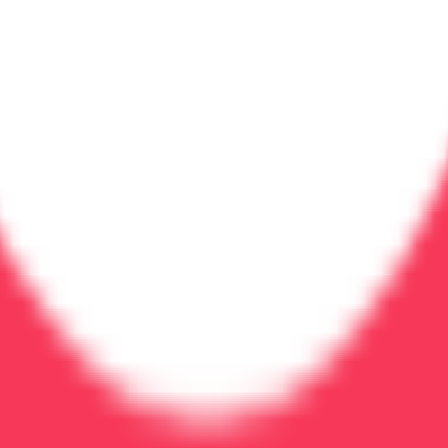
 делу
результата. Современные методы лечения и индивидуал