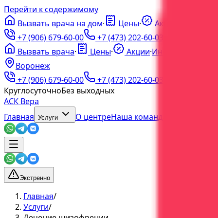
Перейти к содержимому
Вызвать врача на дом
·
Цены
·
Акции
·
ℹ️
Инфо
·
+7 (906) 679-60-00
+7 (473) 202-60-03
Вызвать врача
·
Цены
·
Акции
·
Инфо
Воронеж
+7 (906) 679-60-00
+7 (473) 202-60-03
Круглосуточно
Без выходных
АСК Вера
Главная
О центре
Наша команда
Блог
Услуги
Экстренно
Главная
/
Услуги
/
Лечение шизофрении