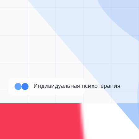
Работаем 24/7
Звонок бесплатный • Консультация анонимная • Помо
Наши услуги по реабилитации
Поддержка и реабилитация
Детоксикация, кодирование и психотерапия — под кон
Реабилитация
от 75 000 ₽/месяц
Реабилитация после лечения зависимости
Реабилитация: 12 шагов, психотерапия, поддержка и р
3-6 месяцев
3
врач
а
Программа 12 шагов
Индивидуальная терапия
Групповы
Подробнее
Записаться
Реабилитация