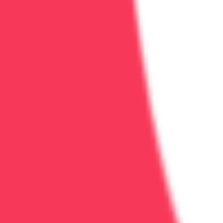
от 4 500 ₽ за сеанс
Семейная терапия при зависимости
Семейная терапия: восстановим отношения, уменьши
60 минут
2
врач
а
Семейная терапия
Работа с созависимостью
Групповые
Подробнее
Записаться
Реабилитация
от 2 900 ₽
Групповая психотерапия
Групповая психотерапия: поддержка и обратная связь
90 минут
1
врач
Поддержка
Опыт группы
Навыки общения
Подробнее
Записаться
Реабилитация
уточняйте по телефону
Индивидуальная психотерапия