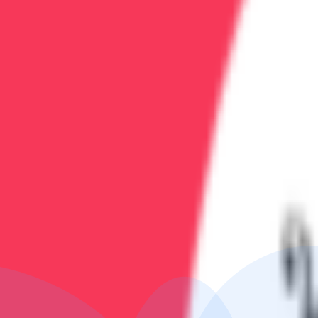
Врач-психиатр с большим опытом работы в области ле
Записаться на услугу
Стоимость:
уточняйте по телефону
Длительность:
индивидуально
Позвонить и записаться
Телефон клиники:
+7 (473) 202-60-03
Работаем круглосуточно
Запишитесь сегодня
Чем раньше начнётся лечение, тем быстрее наступит 
Похожие услуги
Реабилитация после лечения зависимости