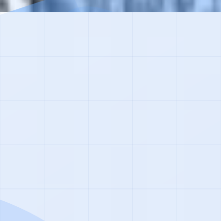
я
 которую можно решить. Тысячи людей уже вернулись 
ию.