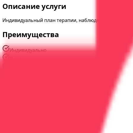
Описание услуги
Индивидуальный план терапии, наблюдение и поддерж
Преимущества
Индивидуально
Поддержка
Наблюдение
Наши специалисты
#
01
Опыт
12
лет
Иванова Елена Сергеевна
Психиатр-нарколог