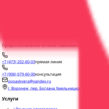
Индивидуальная психотерапия: конфиденциально и по
60 минут
1
врач
Индивидуально
Гибкий формат
Конфиденциально
Подробнее
Записаться
ООО "АСК Вера"
Профессиональное лечение зависимостей с гарантией 
+7 (473) 202-60-03
прямая линия
+7 (906) 679-60-00
консультация
oooaskvera@yandex.ru
г. Воронеж, пер. Богдана Хмельницкого, д. 2а
Услуги
→
Лечение алкоголизма