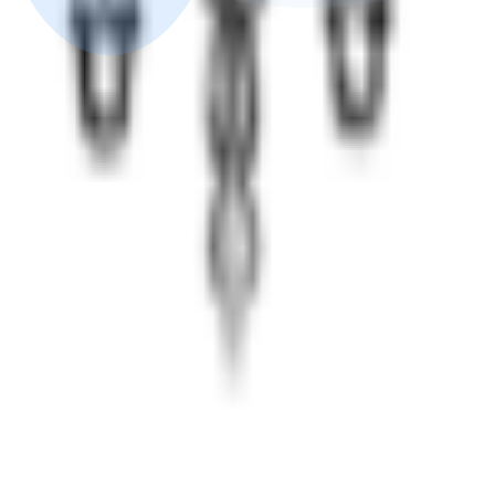
м созависимость
 программы