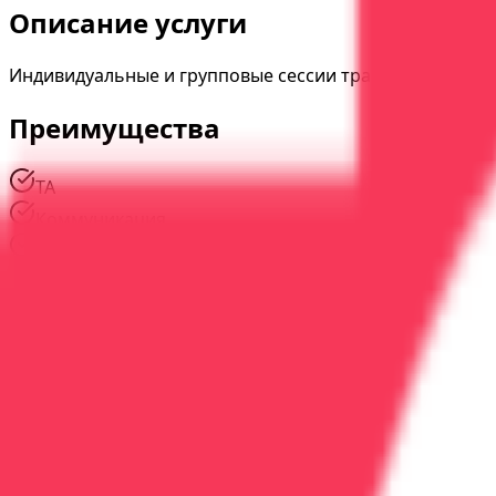
Описание услуги
Индивидуальные и групповые сессии транзактного ана
Преимущества
ТА
Коммуникация
Осознанность
Наши специалисты
#
01
Опыт
18
лет
Сидоров Дмитрий Владимирович
Психотерапевт