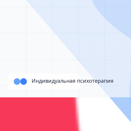
Работаем 24/7
Звонок бесплатный • Консультация анонимная • Помо
Наши услуги по реабилитации
Поддержка и реабилитация
Детоксикация, кодирование и психотерапия — под кон
Реабилитация
от 75 000 ₽/месяц
Реабилитация после лечения зависимости
Реабилитация: 12 шагов, психотерапия, поддержка и р
3-6 месяцев
3
врач
а
Программа 12 шагов
Индивидуальная терапия
Групповы
Подробнее
Записаться
Реабилитация