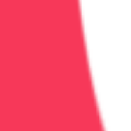
от 4 500 ₽ за сеанс
Семейная терапия при зависимости
Семейная терапия: восстановим отношения, уменьши
60 минут
2
врач
а
Семейная терапия
Работа с созависимостью
Групповые
Подробнее
Записаться
Реабилитация
от 2 900 ₽
Групповая психотерапия
Групповая психотерапия: поддержка и обратная связь
90 минут
1
врач
Поддержка
Опыт группы
Навыки общения
Подробнее
Записаться
Реабилитация
уточняйте по телефону
Индивидуальная психотерапия