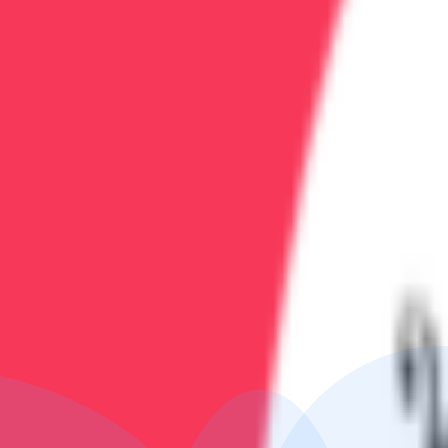
Опытный психотерапевт, специалист по групповой и 
Записаться на услугу
Стоимость:
уточняйте по телефону
Длительность:
60 минут
Позвонить и записаться
Телефон клиники:
+7 (473) 202-60-03
Работаем круглосуточно
Запишитесь сегодня
Чем раньше начнётся лечение, тем быстрее наступит 
Похожие услуги
Реабилитация после лечения зависимости