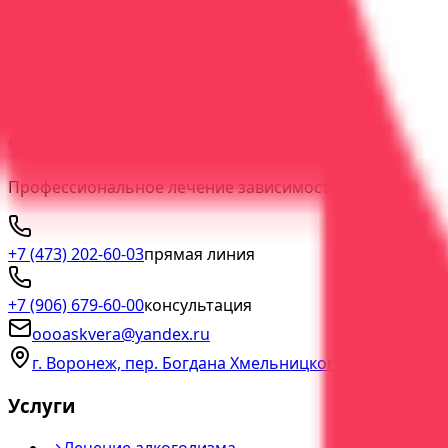
Индивидуальная психотерапия: конфиденциально и по
60 минут
1
врач
Индивидуально
Гибкий формат
Конфиденциально
Подробнее
Записаться
ООО "АСК Вера"
Профессиональное лечение зависимостей с гарантией 
+7 (473) 202-60-03
прямая линия
+7 (906) 679-60-00
консультация
oooaskvera@yandex.ru
г. Воронеж, пер. Богдана Хмельницкого, д. 2а
Услуги
→
Лечение алкоголизма