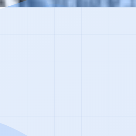
я
 которую можно решить. Тысячи людей уже вернулись к
ию.