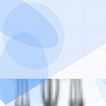
щь круглосуточно
тролем опытных врачей, анонимно и безопасно.
езультат
е занятия