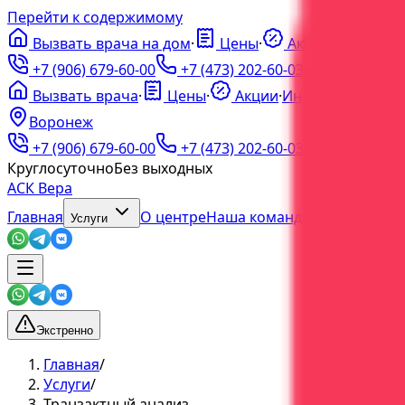
Перейти к содержимому
Вызвать врача на дом
·
Цены
·
Акции
·
ℹ️
Инфо
·
+7 (906) 679-60-00
+7 (473) 202-60-03
Вызвать врача
·
Цены
·
Акции
·
Инфо
Воронеж
+7 (906) 679-60-00
+7 (473) 202-60-03
Круглосуточно
Без выходных
АСК Вера
Главная
О центре
Наша команда
Блог
Услуги
Экстренно
Главная
/
Услуги
/
Транзактный анализ