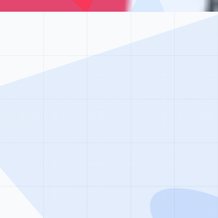
от 75 000 ₽/месяц
Семейная терапия при зависимости
от 4 500 ₽ за сеанс
Лечение бессонницы
уточняйте по телефону
Начните новую жизнь уже сегодн
транзактный анализ — это не приговор, а проблема,
лечения. Сделайте первый шаг навстречу выздоровлен
Позвонить прямо сейчас
Написать в WhatsApp
100% анонимность
Без постановки на учет