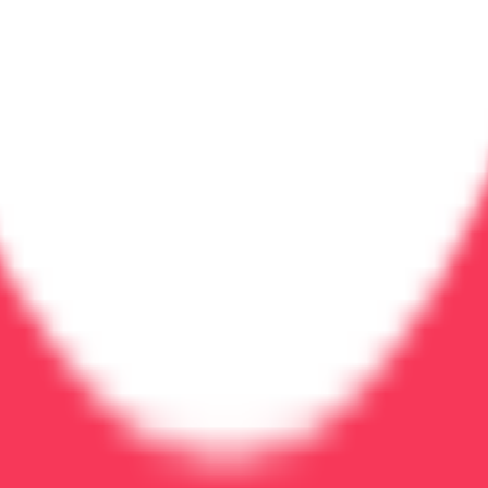
 делу
результата. Современные методы лечения и индивидуал