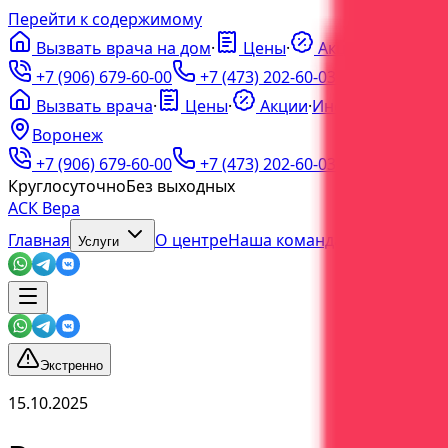
Перейти к содержимому
Вызвать врача на дом
·
Цены
·
Акции
·
ℹ️
Инфо
·
+7 (906) 679-60-00
+7 (473) 202-60-03
Вызвать врача
·
Цены
·
Акции
·
Инфо
Воронеж
+7 (906) 679-60-00
+7 (473) 202-60-03
Круглосуточно
Без выходных
АСК Вера
Главная
О центре
Наша команда
Блог
Услуги
Экстренно
15.10.2025