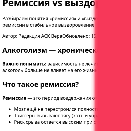
Ремиссия vs выздоровлен
Разбираем понятия «ремиссия» и «выздоровление». Мо
ремиссии в стабильное выздоровление.
Автор:
Редакция АСК Вера
Обновлено:
15.10.2025
Алкоголизм — хроническое заболе
Важно понимать:
зависимость не лечится в традицио
алкоголь больше не влияет на его жизнь.
Что такое ремиссия?
Ремиссия
— это период воздержания от алкоголя при с
Мозг ещё не перестроился полностью (нейрохими
Триггеры вызывают тягу (хоть и управляемую)
Риск срыва остаётся высоким при стрессе или пр