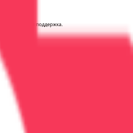
буется активная поддержка.
%.
левой.