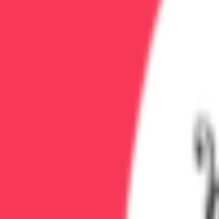
☑ Восстановленные или новые близкие отношени
☑ Регулярные занятия спортом/хобби (минимум 3 
☑ Отсутствие депрессии, тревожности (либо они 
☑ Человек может находиться в компании пьющих 
Статистика: сколько людей дости
30–40%
достигают устойчивой ремиссии (более 5
10–15%
выходят в стабильное выздоровление (боле
50–60%
срываются в первые 3–6 месяцев после к
Что влияет на переход из ремиссии в вызд
Фактор
Полная программа реабилитации (3–6 месяцев)
Повы
Регулярная психотерапия (минимум год)
Сниж
Участие в группах поддержки (АА, SmartRecovery)
Увел
Трудоустройство/занятость
Сниж
Поддержка семьи без созависимости
Повы