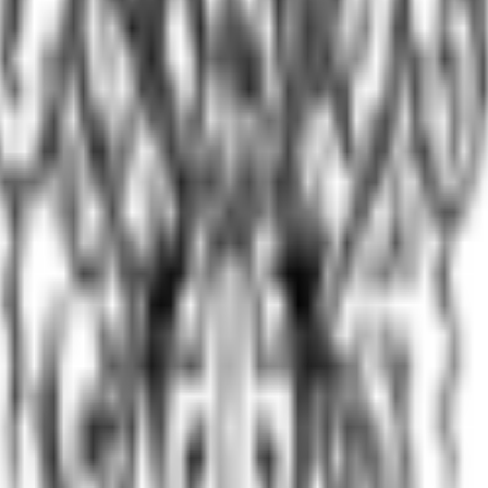
ым?
» — нет, это миф. Контролируемое употребление невозм
 алкоголя» — да, многие достигают этого через 3–5 ле
употреблению?
и. Даже после 10 лет трезвости один бокал может запу
т «памяти зависимости»)
ших «выпить раз»
 долгосрочно