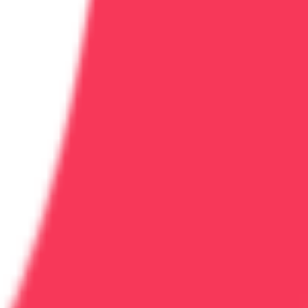
 а качество жизни.
холога
.
й консультацией. Для постановки диагноза и