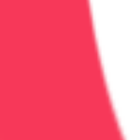
Критерий
Ремиссия
Срок трезвости
Любой (даже 1 день)
Тяга
Присутствует, требует управления
Качество жизни
Может быть нестабильным
Риск срыва
Высокий (особенно первый год)
Поддержка
Активная (терапия, группы, медикаме
Заключение: выздоровление — это
Человек может прожить всю жизнь в ремиссии и быть
Если вы в ремиссии — это уже огромное достижение. К
Поддержка ремиссии и выздоровления:
план долг
Медицинская информация:
Материалы на сайте нос
назначения лечения обратитесь к врачу.
ООО "АСК Вера"