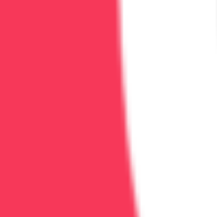
Первый год:
еженедельная психотерапия + груп
Второй год:
психотерапия раз в 2 недели + групп
3–5 лет:
психотерапия по необходимости (раз в м
После 5 лет:
профилактические визиты к психолог
Срыв ≠ провал
Важно:
Срыв — это не конец ремиссии, а сигнал к кор
✅ Если вы сорвались на 1 день и вернулись к тре
❌ Если срыв перешёл в запой на несколько недел
Что делать при срыве?
Немедленно прекратить употребление (детоксик
Обратиться к психологу/наркологу — анализ при
Скорректировать план поддержки (возможно, нуж
Не погружаться в чувство вины — это часть проц
Итоговая таблица: ремиссия vs в