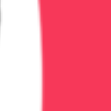
ожно при физической зависимости.
т ремиссии.
стить: