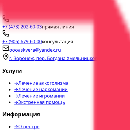
Профессиональное лечение зависимостей с гарантией 
+7 (473) 202-60-03
прямая линия
+7 (906) 679-60-00
консультация
oooaskvera@yandex.ru
г. Воронеж, пер. Богдана Хмельницкого, д. 2а
Услуги
→
Лечение алкоголизма
→
Лечение наркомании
→
Лечение игромании
→
Экстренная помощь
Информация
→
О центре