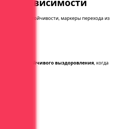
 при зависимости
в, факторы устойчивости, маркеры перехода из
т достичь
устойчивого выздоровления
, когда
о: