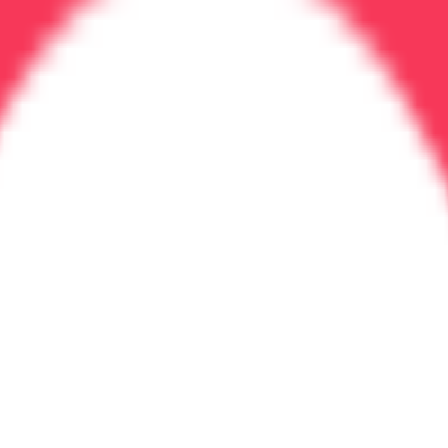
Характеристики
ыва (до 60% в первые 3 месяца). Тяга присутствует, тре
 человек адаптировался к трезвости. Риск срыва ~20–30
зывает сильных эмоций. Риск срыва менее 10%, но не ну
 алкоголя, а
качественное изменение жизни
:
бота, друзья)
 не требует усилий для контроля
вление