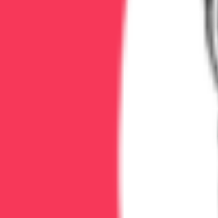
Можно ли считать себя вылеченн
Зависит от определения «вылечен».
❌ Если «вылечен» = «могу контролированно пить
✅ Если «вылечен» = «живу полноценной жизнью без
Почему нельзя вернуться к «умеренному» 
Нейрохимические изменения в мозге сохраняются годам
Возврат тяги через дофаминовый «откат»
Быстрое возвращение к прежним объёмам (эффек
Срыв в течение недели у 70% людей, попробовав
Как поддерживать выздоровление
План на первые 5 лет