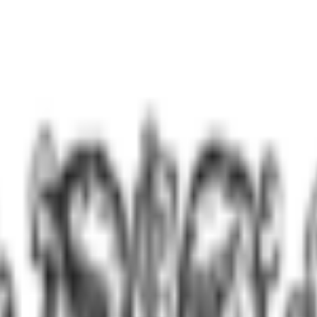
я
раза в неделю)
контролируются терапией)
людей без тяги
гают выздоровления?
 лет) после прохождения полной программы реабилитац
е 10 лет трезвости + качество жизни)
одирования без последующей поддержки
оровление?
Влияние на прогноз
шает шансы на 5 лет ремиссии до 70%
ает риск срыва на 40%
ичивает вероятность длительной ремиссии на 30%
ает риск срыва на 25%
шает устойчивость ремиссии на 20%