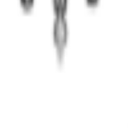
Выздоровление
Обычно более 2–3 лет
Отсутствует или минимальна
Стабильное, высокое
Низкий (менее 10% после 5 лет)
нты)
Периодическая или отсутствует
 процесс, а не событие
 абсолютно счастливым.
Главное — не срок трезвости,
аждый день трезвости — это победа.
осрочной поддержки
|
реабилитация
|
консультация пси
ят информационный характер и не являются медицинско