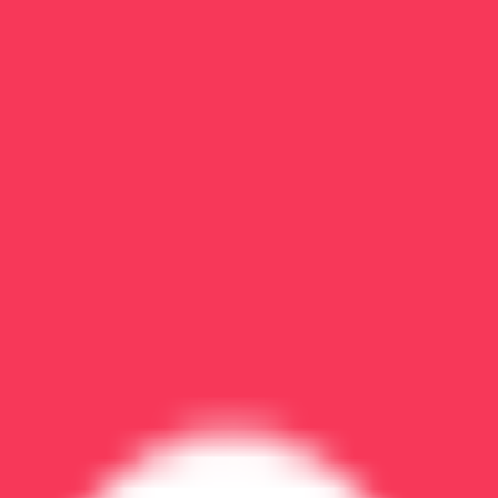
ие: долгосрочный прогноз
жно ли считать себя вылеченным? Статистика рецидиво
вание, но это не приговор
нном смысле (как грипп или перелом). Но человек може
охранении диагноза «зависимость». Человек не пьёт, н
я восстанавливается 6–24 месяца)
овокациях