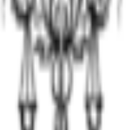
па поддержки + кодирование/медикаменты
а поддержки + новое хобби/работа
есяц) + устойчивые социальные связи + стабильная жиз
у раз в квартал + группы поддержки при желании
ректировке плана.
звости через детокс → ремиссия продолжается
ь → требуется повторная реабилитация
ация →
вывод из запоя
)
чин срыва
на интенсивная терапия)
есса у 40% людей
ыздоровление